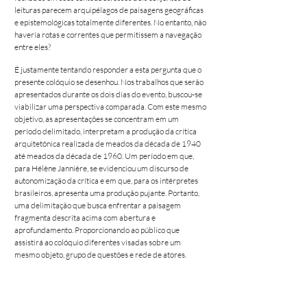
leituras parecem arquipélagos de paisagens geográficas
e epistemológicas totalmente diferentes. No entanto, não
haveria rotas e correntes que permitissem a navegação
entre eles?
É justamente tentando responder a esta pergunta que o
presente colóquio se desenhou. Nos trabalhos que serão
apresentados durante os dois dias do evento, buscou-se
viabilizar uma perspectiva comparada. Com este mesmo
objetivo, as apresentações se concentram em um
período delimitado, interpretam a produção da crítica
arquitetônica realizada de meados da década de 1940
até meados da década de 1960. Um período em que,
para Hélène Jannière, se evidenciou um discurso de
autonomização da crítica e em que, para os intérpretes
brasileiros, apresenta uma produção pujante. Portanto,
uma delimitação que busca enfrentar a paisagem
fragmenta descrita acima com abertura e
aprofundamento. Proporcionando ao público que
assistirá ao colóquio diferentes visadas sobre um
mesmo objeto, grupo de questões e rede de atores.
Não obstante, trafegando por um período que viu
multiplicar e ampliar a escala das mais diferentes mídias
– os jornais de grande circulação, as revistas ilustradas,