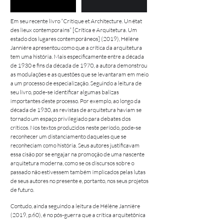
Em seu recente livro “Critique et Architecture. Un état
des lieux contemporains” [Crítica e Arquitetura. Um
estado dos lugares contemporâneos] (2019), Hélène
Jannière apresentou como que a crítica da arquitetura
tem uma história. Mais especificamente entre a década
de 1930 e fins da década de 1970, a autora demonstrou
as modulações e as questões que se levantaram em meio
a um processo de especialização. Seguindo a leitura de
seu livro, pode-se identificar algumas balizas
importantes deste processo. Por exemplo, ao longo da
década de 1930, as revistas de arquitetura haviam se
tornado um espaço privilegiado para debates dos
críticos. Nos textos produzidos neste período, pode-se
reconhecer um distanciamento daqueles que se
reconheciam como história. Seus autores justificavam
essa cisão por se engajar na promoção de uma nascente
arquitetura moderna, como se os discursos sobre o
passado não estivessem também implicados pelas lutas
de seus autores no presente e, portanto, nos seus projetos
de futuro.
Contudo, ainda seguindo a leitura de Hélène Jannière
(2019, p.60), é no pós-guerra que a crítica arquitetônica