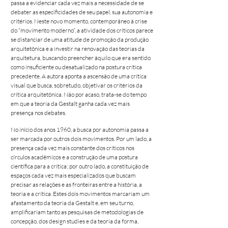
passa a evidenciar cada vez mais a necessidade de se
debater as especificidades de seu papel, sua autonomia e
critérios. Neste novo momento, contemporâneo à crise
do “movimento moderno”, a atividade dos críticos parece
se distanciar de uma atitude de promoção da produção
arquitetônica e a investir na renovação das teorias da
arquitetura, buscando preencher àquilo que era sentido
como insuficiente ou desatualizado na postura crítica
precedente. A autora aponta a ascensão de uma crítica
visual que busca, sobretudo, objetivar os critérios da
crítica arquitetônica. Não por acaso, trata-se do tempo
em que a teoria da Gestalt ganha cada vez mais
presença nos debates.
No início dos anos 1960, a busca por autonomia passa a
ser marcada por outros dois movimentos. Por um lado, a
presença cada vez mais constante dos críticos nos
círculos acadêmicos e a construção de uma postura
científica para a crítica; por outro lado, a constituição de
espaços cada vez mais especializados que buscam
precisar as relações e as fronteiras entre a história, a
teoria e a crítica. Estes dois movimentos marcariam um
afastamento da teoria da Gestalt e, em seu turno,
amplificariam tanto as pesquisas de metodologias de
concepção, dos design studies e da teoria da forma,