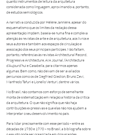
quanto instrumentos de leitura da arquitetura
considerada como linguagem, aproximando-a, portanto,
de estudos semiológicos.
A narrativa conduzida por Hélène Jannière, apesar do
esquematismo que os limites da redação dessa
apresentação impõem, baseia-se numa fina e complexa
atenção às revistas de arte e de arquitetura, aos livros e
seus autores e também aos espaços de circulação e
associação dos seus principais participes. Não faltam,
portanto, referências às revistas Architectural Record,
Progressive Architecture, AIA Journal, l’Architecture
d’Aujourd’hui e Casabella, para citarmos apenas
algumas. Bem como, não deixam de ser avaliados
percursos como os de Siegfried Giedion, Bruno Zevi,
Manfredo Tafuri e Lionello Venturi, dentre vários.
No Brasil, não contamos com esforço de semelhante
monta de sistematização em relação a história da crítica
da arquitetura. O que não significa que não haja
contribuições expressivas e que elas não nos ajudem a
interpretar o seu desenvolvimento no país.
Para lidar precisamente com esse período – entre as
décadas de 1930 e 1970 – no Brasil, a bibliografia sobre
o assunto pode ser organizada em dois grandes