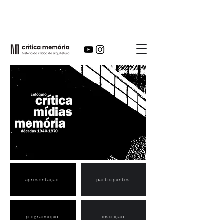
apresentação
participantes
programação
inscrição