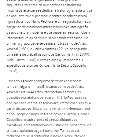
conjuntos. Um primeiro, que parte dos estudos da
história da arte para se dedicar à historiografia da crítica
da arquitetura e cujo enfoque centra-se sobretudo na
figura do crítico Mário Pedrosa; e um segundo, formado
por grupo de estudiosos interessados na historiografia
da arquitetura moderna e que mapeiam seus principais
intérpretes, veículos de difusão e problematização. No
primeiro grupo, deve-se destacar o trabalho de Aracy
Amaral (1981) e Otília Arantes (1991) e, no segundo,
uma série de trabalhos como os Carlos Martins (1999),
Nelci Tinem (2006) e, com relação a um olhar mais
específico para os periódicos, Maria Beatriz Cappello
(2016).
Esses dois grandes conjuntos de textos desenham
também alguns limites. Enquanto os livros de Aracy
Amaral e Otília Arantes interpretam as fontes, as
questões e os afetos que levaram Mário Pedrosa a se
dedicar cada vez mais a temas arquitetônicos e, assim, a
partir do caso particular dar a ver um movimento maior
de seu próprio campo, os trabalhos de Martins, Tinem e
Cappello enquadraram a não neutralidade das
narrativas, apresentando as revistas e os livros em que a
crítica arquitetônica ganhou forma. Tomados assim,
fechados em seus conteúdos, esses dois conjuntos de