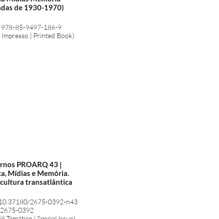
adas de 1930-1970)
 978-85-9497-186-9
o Impresso | Printed Book)
rnos PROARQ 43 |
ca, Mídias e Memória.
cultura transatlântica
 10.37180/2675-0392-n43
 2675-0392
ê Temático | Special Issue)