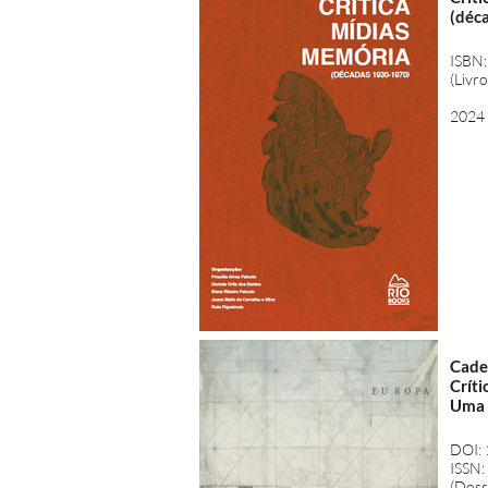
(déc
ISBN:
(Livr
2024
Cade
Críti
Uma 
DOI:
ISSN:
(Dossi