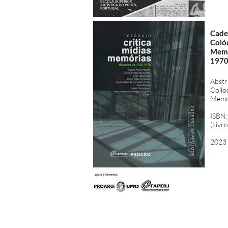
Cade
Colóq
Memó
197
Abstr
Collo
Memor
ISBN:
(Livro
2023