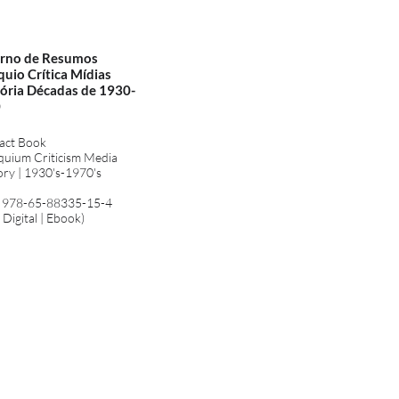
rno de Resumos
uio Crítica Mídias
ria Décadas de 1930-
0
act Book
quium Criticism Media
y | 1930's-1970's
 978-65-88335-15-4
 Digital | Ebook)