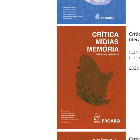
Crít
(déc
ISBN:
(Livro
2026
Crít