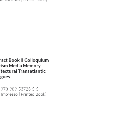
ract Book II Colloquium
icism Media Memory
tectural Transatlantic
ogues
 978-989-53723-5-5
o Impresso | Printed Book)