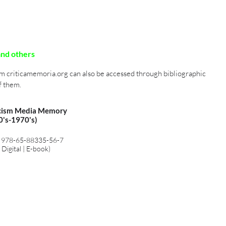
and others
m criticamemoria.org can also be accessed through bibliographic
f them.
icism Media Memory
0's-1970's)
 978-65-88335-56-7
 Digital | E-book)