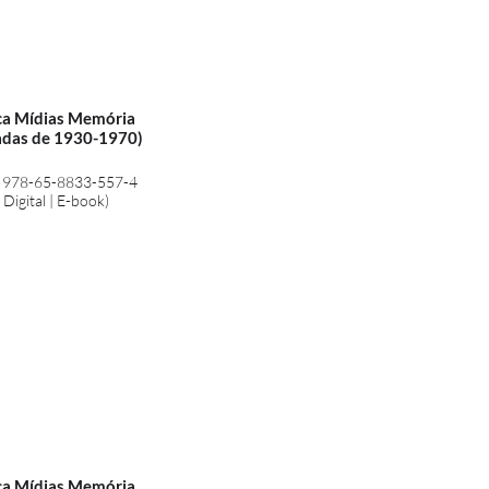
ica Mídias Memória
adas de 1930-1970)
 978-65-8833-557-4
 Digital | E-book)
ica Mídias Memória