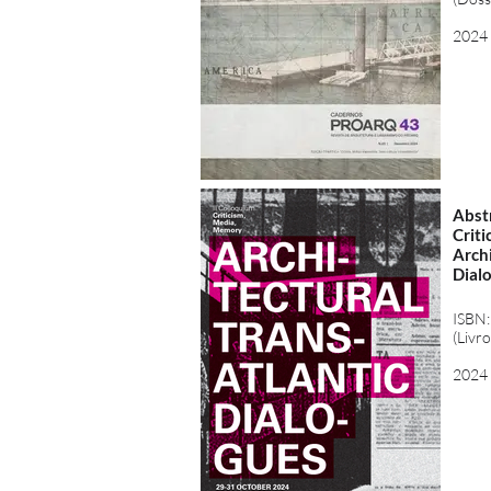
2024
Abst
Crit
Archi
Dial
ISBN:
(Livr
2024